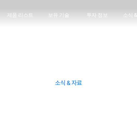
제
품
리
스
트
보
유
기
술
투
자
정
보
소
식
제
품
리
스
트
보
유
기
술
투
자
정
보
소
식
소식 & 자료
뉴스 & 공지
ACE Inventor의 공식 발표,
뉴스 및 주요 업데이트를 확인하세요.