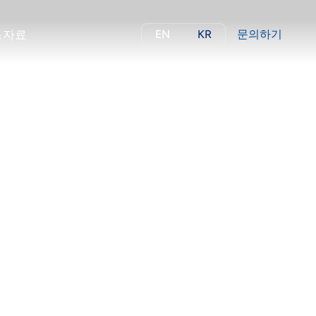
&
자
료
EN
KR
문의하기
&
자
료