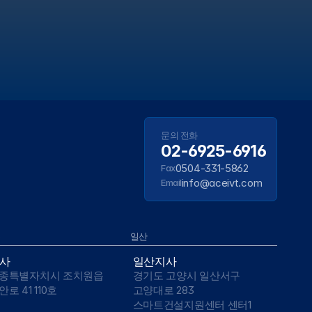
문의 전화
02-6925-6916
0504-331-5862
Fax
info@aceivt.com
Email
일산
사
일산지사
종특별자치시 조치원읍 
경기도 고양시 일산서구 
안로 41 110호
고양대로 283 
스마트건설지원센터 센터1