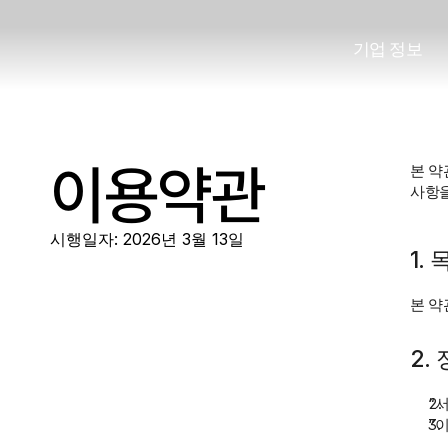
기
업
정
보
기
업
정
보
이용약관
본 약
사항을
시행일자: 2026년 3월 13일
1.
본 약
2.
“
“