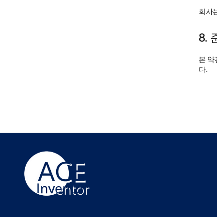
회사는
8.
본 약
다.