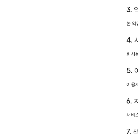
3.
본 약
4.
회사는
5.
이용자
6.
서비스
7.